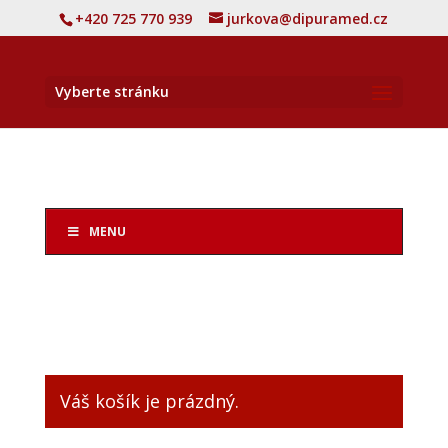
+420 725 770 939
jurkova@dipuramed.cz
Vyberte stránku
MENU
Váš košík je prázdný.